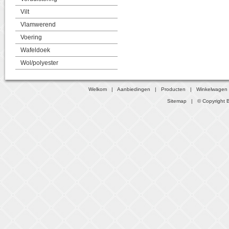
Vilt
Vlamwerend
Voering
Wafeldoek
Wol/polyester
Welkom
|
Aanbiedingen
|
Producten
|
Winkelwagen
Sitemap
| © Copyright B