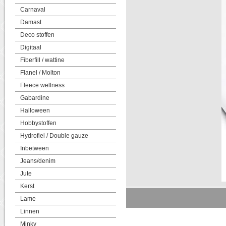
Carnaval
Damast
Deco stoffen
Digitaal
Fiberfill / wattine
Flanel / Molton
Fleece wellness
Gabardine
Halloween
Hobbystoffen
Hydrofiel / Double gauze
Inbetween
Jeans/denim
Jute
Kerst
Lame
Linnen
Minky