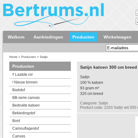
Welkom
Aanbiedingen
Producten
Winkelwagen
Home
>
Producten
>
Satijn
Producten
Satijn katoen 300 cm breed
!! Laatste rol
Satijn
! Nieuw binnen
100 % katoen
93 gram m²
Badstof
320 cm breed
BB-serie canvas
Categorie: Satijn
Bedrukte katoen
Product code: 2203 Satijn wit 300
Bekledingstof
Bont
Camouflagestof
Canvas