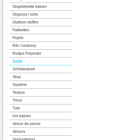
Ongebleekte katoen
Organza / voile
Outdoor stoffen
Pakketten
Poplin
Rib / corduroy
Ruitjes Polyester
Satijn
Schilderdoek
Skay
Suedine
Texture
Tricot
Tule
Uni katoen
Velour de panne
Velours
Verduistering