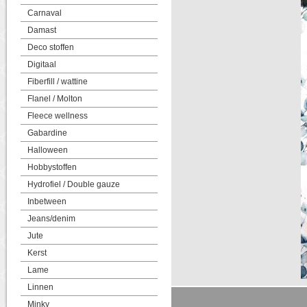
Carnaval
Damast
Deco stoffen
Digitaal
Fiberfill / wattine
Flanel / Molton
Fleece wellness
Gabardine
Halloween
Hobbystoffen
Hydrofiel / Double gauze
Inbetween
Jeans/denim
Jute
Kerst
Lame
Linnen
Minky