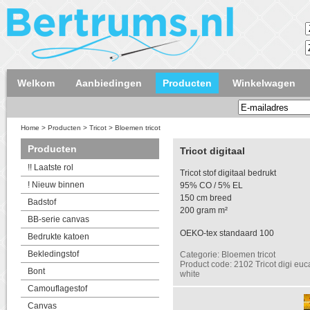
Welkom
Aanbiedingen
Producten
Winkelwagen
Home
>
Producten
>
Tricot
>
Bloemen tricot
Producten
Tricot digitaal
!! Laatste rol
Tricot stof digitaal bedrukt
! Nieuw binnen
95% CO / 5% EL
150 cm breed
Badstof
200 gram m²
BB-serie canvas
OEKO-tex standaard 100
Bedrukte katoen
Bekledingstof
Categorie: Bloemen tricot
Product code: 2102 Tricot digi euca
Bont
white
Camouflagestof
Canvas