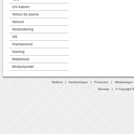
Uni katoen
Velour de panne
Velours
Verduistering
Vilt
Vlamwerend
Voering
Wafeldoek
Wol/polyester
Welkom
|
Aanbiedingen
|
Producten
|
Winkelwagen
Sitemap
| © Copyright B