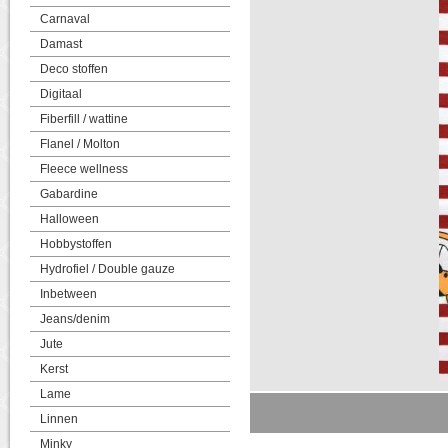
Carnaval
Damast
Deco stoffen
Digitaal
Fiberfill / wattine
Flanel / Molton
Fleece wellness
Gabardine
Halloween
Hobbystoffen
Hydrofiel / Double gauze
Inbetween
Jeans/denim
Jute
Kerst
Lame
Linnen
Minky