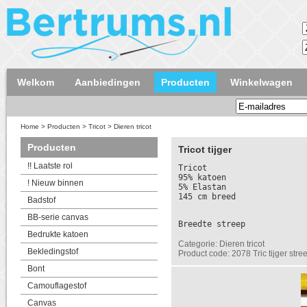
Welkom
Aanbiedingen
Producten
Winkelwagen
Home
>
Producten
>
Tricot
>
Dieren tricot
Producten
Tricot tijger
!! Laatste rol
Tricot
95% katoen
! Nieuw binnen
5% Elastan
145 cm breed
Badstof
BB-serie canvas
Breedte streep
Bedrukte katoen
Categorie: Dieren tricot
Bekledingstof
Product code: 2078 Tric tijger str
Bont
Camouflagestof
Canvas