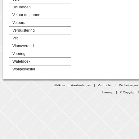
Uni katoen
Velour de panne
Velours
Verduistering
Vilt
Vlamwerend
Voering
Wafeldoek
Wol/polyester
Welkom
|
Aanbiedingen
|
Producten
|
Winkelwagen
Sitemap
| © Copyright B