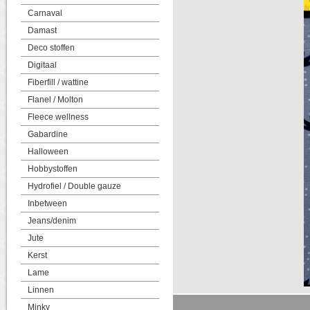
Carnaval
Damast
Deco stoffen
Digitaal
Fiberfill / wattine
Flanel / Molton
Fleece wellness
Gabardine
Halloween
Hobbystoffen
Hydrofiel / Double gauze
Inbetween
Jeans/denim
Jute
Kerst
Lame
Linnen
Minky