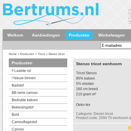
Welkom
Aanbiedingen
Producten
Winkelwagen
Home
>
Producten
>
Tricot
>
Dieren tricot
Producten
Stenzo tricot eenhoorn
!! Laatste rol
Tricot Stenzo
! Nieuw binnen
95% katoen
5% elastan
Badstof
160 cm breed
BB-serie canvas
210 gram m²
Bedrukte katoen
Oeko-tex
Bekledingstof
Categorie: Dieren tricot
Bont
Product code: 2094 Tri eenhoorn 
Camouflagestof
Canvas