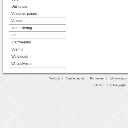
Uni katoen
Velour de panne
Velours
Verduistering
Vilt
Vlamwerend
Voering
Wafeldoek
Wol/polyester
Welkom
|
Aanbiedingen
|
Producten
|
Winkelwagen
Sitemap
| © Copyright B