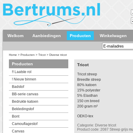
Welkom
Aanbiedingen
Producten
Winkelwagen
Home
>
Producten
>
Tricot
>
Diverse tricot
Producten
Tricot
!! Laatste rol
Tricot streep
! Nieuw binnen
Breedte streep
80% katoen
Badstof
15% polyester
BB-serie canvas
5% Elasthan
150 cm breed
Bedrukte katoen
200 gram m²
Bekledingstof
OEKO-tex
Bont
Camouflagestof
Categorie: Diverse tricot
Product code: 2087 Streep grijs mu
Canvas