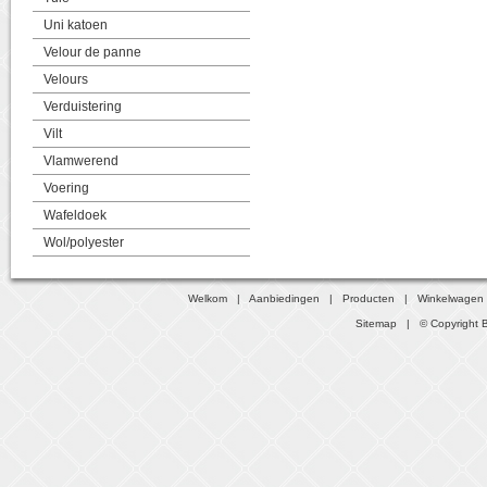
Uni katoen
Velour de panne
Velours
Verduistering
Vilt
Vlamwerend
Voering
Wafeldoek
Wol/polyester
Welkom
|
Aanbiedingen
|
Producten
|
Winkelwagen
Sitemap
| © Copyright B