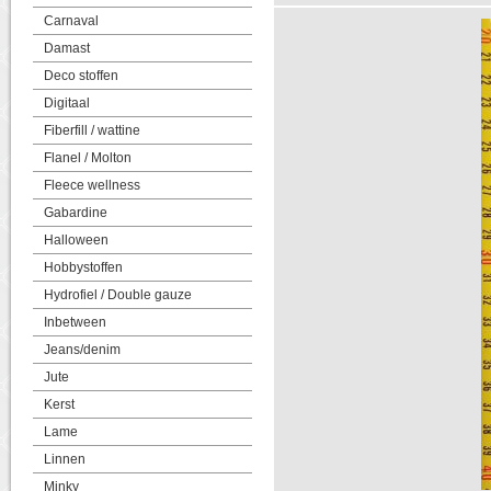
Carnaval
Damast
Deco stoffen
Digitaal
Fiberfill / wattine
Flanel / Molton
Fleece wellness
Gabardine
Halloween
Hobbystoffen
Hydrofiel / Double gauze
Inbetween
Jeans/denim
Jute
Kerst
Lame
Linnen
Minky