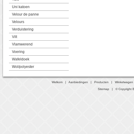
Uni katoen
Velour de panne
Velours
Verduistering
Vilt
Vlamwerend
Voering
Wafeldoek
Wol/polyester
Welkom
|
Aanbiedingen
|
Producten
|
Winkelwagen
Sitemap
| © Copyright B