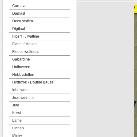
Carnaval
Damast
Deco stoffen
Digitaal
Fiberfill / wattine
Flanel / Molton
Fleece wellness
Gabardine
Halloween
Hobbystoffen
Hydrofiel / Double gauze
Inbetween
Jeans/denim
Jute
Kerst
Lame
Linnen
Minky