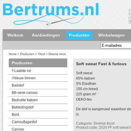
Welkom
Aanbiedingen
Producten
Winkelwagen
Home
>
Producten
>
Tricot
>
Diverse tricot
Producten
Soft sweat Fast & furious
!! Laatste rol
Soft sweat
! Nieuw binnen
95% katoen
5% Elasthan
Badstof
150 cm breed
BB-serie canvas
225 gram m²
OEKO-tex
Bedrukte katoen
Bekledingstof
De stof is aangeruwd waardoor de
is.
Bont
Camouflagestof
Categorie: Diverse tricot
Product code: 2020 FF soft sweat 
Canvas