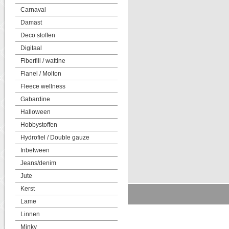
Carnaval
Damast
Deco stoffen
Digitaal
Fiberfill / wattine
Flanel / Molton
Fleece wellness
Gabardine
Halloween
Hobbystoffen
Hydrofiel / Double gauze
Inbetween
Jeans/denim
Jute
Kerst
Lame
Linnen
Minky