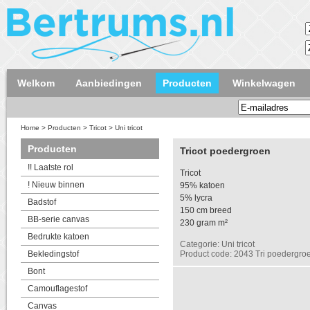
Welkom
Aanbiedingen
Producten
Winkelwagen
Home
>
Producten
>
Tricot
>
Uni tricot
Producten
Tricot poedergroen
!! Laatste rol
Tricot
! Nieuw binnen
95% katoen
5% lycra
Badstof
150 cm breed
BB-serie canvas
230 gram m²
Bedrukte katoen
Categorie: Uni tricot
Bekledingstof
Product code: 2043 Tri poedergro
Bont
Camouflagestof
Canvas