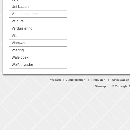
Uni katoen
Velour de panne
Velours
Verduistering
Vilt
Vlamwerend
Voering
Wafeldoek
Wol/polyester
Welkom
|
Aanbiedingen
|
Producten
|
Winkelwagen
Sitemap
| © Copyright B