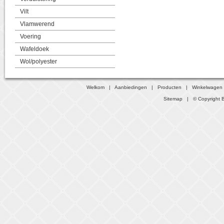
Vilt
Vlamwerend
Voering
Wafeldoek
Wol/polyester
Welkom
|
Aanbiedingen
|
Producten
|
Winkelwagen
Sitemap
| © Copyright B