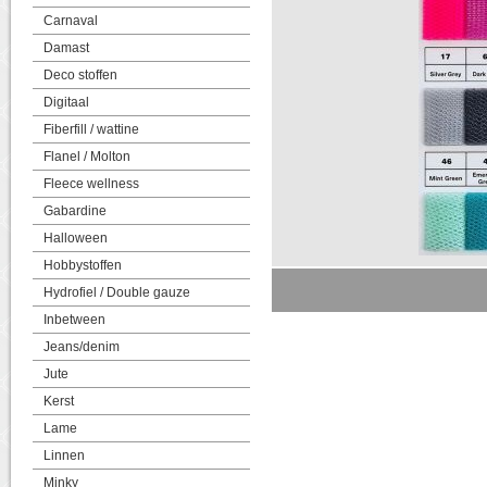
Carnaval
Damast
Deco stoffen
Digitaal
Fiberfill / wattine
Flanel / Molton
Fleece wellness
Gabardine
Halloween
Hobbystoffen
Hydrofiel / Double gauze
Inbetween
Jeans/denim
Jute
Kerst
Lame
Linnen
Minky