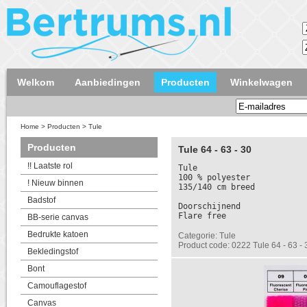
Welkom
Aanbiedingen
Producten
Winkelwagen
Home
>
Producten
>
Tule
Producten
Tule 64 - 63 - 30
!! Laatste rol
Tule
100 % polyester
! Nieuw binnen
135/140 cm breed
Badstof
Doorschijnend
Flare free
BB-serie canvas
Bedrukte katoen
Categorie: Tule
Product code: 0222 Tule 64 - 63 - 
Bekledingstof
Bont
Camouflagestof
Canvas