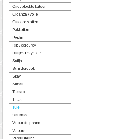
Ongebleekte katoen
Organza / voile
Outdoor stoffen
Pakketten
Poplin
Rib / corduroy
Ruitjes Polyester
Satijn
Schilderdoek
Skay
Suedine
Texture
Tricot
Tule
Uni katoen
Velour de panne
Velours
Verduistering