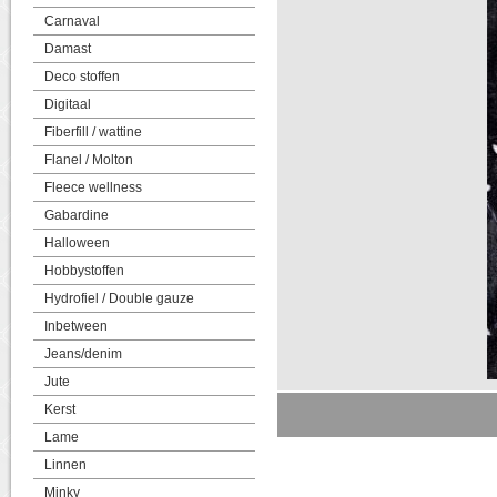
Carnaval
Damast
Deco stoffen
Digitaal
Fiberfill / wattine
Flanel / Molton
Fleece wellness
Gabardine
Halloween
Hobbystoffen
Hydrofiel / Double gauze
Inbetween
Jeans/denim
Jute
Kerst
Lame
Linnen
Minky