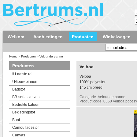
Welkom
Aanbiedingen
Producten
Winkelwagen
Home
>
Producten
>
Velour de panne
Producten
Velboa
!! Laatste rol
Velboa
! Nieuw binnen
100% polyester
145 cm breed
Badstof
BB-serie canvas
Categorie: Velour de panne
Product code: 0350 Velboa poot z
Bedrukte katoen
Bekledingstof
Bont
Camouflagestof
Canvas