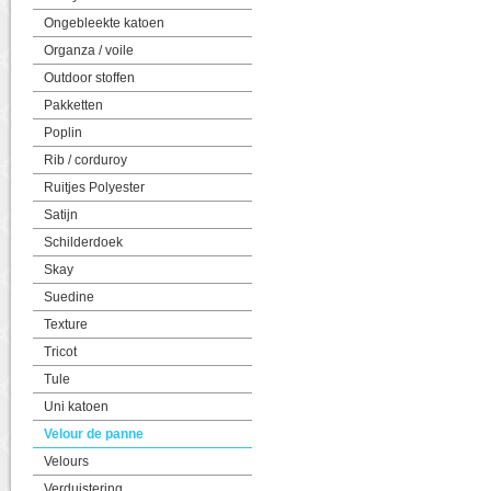
Ongebleekte katoen
Organza / voile
Outdoor stoffen
Pakketten
Poplin
Rib / corduroy
Ruitjes Polyester
Satijn
Schilderdoek
Skay
Suedine
Texture
Tricot
Tule
Uni katoen
Velour de panne
Velours
Verduistering