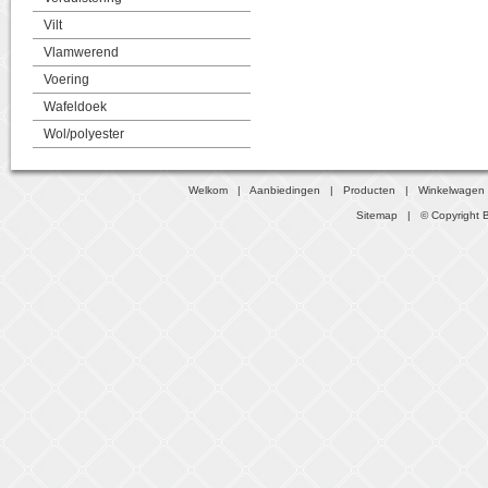
Vilt
Vlamwerend
Voering
Wafeldoek
Wol/polyester
Welkom
|
Aanbiedingen
|
Producten
|
Winkelwagen
Sitemap
| © Copyright B