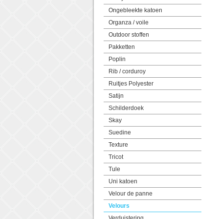
Ongebleekte katoen
Organza / voile
Outdoor stoffen
Pakketten
Poplin
Rib / corduroy
Ruitjes Polyester
Satijn
Schilderdoek
Skay
Suedine
Texture
Tricot
Tule
Uni katoen
Velour de panne
Velours
Verduistering