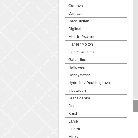
Carnaval
Damast
Deco stoffen
Digitaal
Fiberfill / wattine
Flanel / Molton
Fleece wellness
Gabardine
Halloween
Hobbystoffen
Hydrofiel / Double gauze
Inbetween
Jeans/denim
Jute
Kerst
Lame
Linnen
Minky