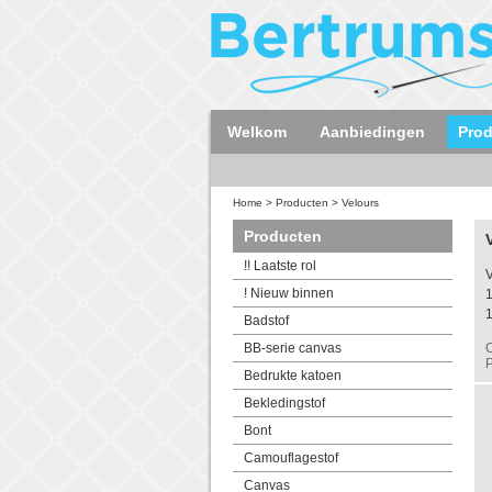
Welkom
Aanbiedingen
Pro
Home
>
Producten
>
Velours
Producten
!! Laatste rol
V
! Nieuw binnen
Badstof
BB-serie canvas
C
P
Bedrukte katoen
Bekledingstof
Bont
Camouflagestof
Canvas