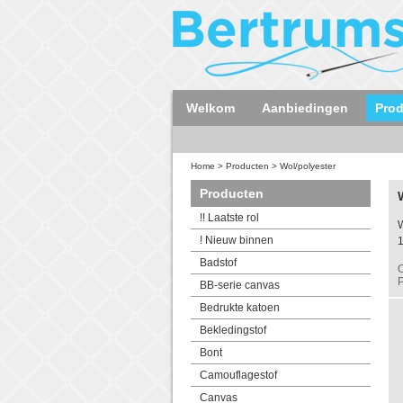
Welkom
Aanbiedingen
Pro
Home
>
Producten
>
Wol/polyester
Producten
!! Laatste rol
W
! Nieuw binnen
Badstof
C
P
BB-serie canvas
Bedrukte katoen
Bekledingstof
Bont
Camouflagestof
Canvas