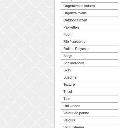
Ongebleekte katoen
Organza / voile
Outdoor stoffen
Pakketten
Poplin
Rib / corduroy
Ruitjes Polyester
Satijn
Schilderdoek
Skay
Suedine
Texture
Tricot
Tule
Uni katoen
Velour de panne
Velours
Verduistering