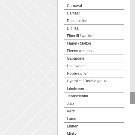
Carnaval
Damast
Deco stoffen
Digitaal
Fiberfill / wattine
Flanel / Molton
Fleece wellness
Gabardine
Halloween
Hobbystoffen
Hydrofiel / Double gauze
Inbetween
Jeans/denim
Jute
Kerst
Lame
Linnen
Minky