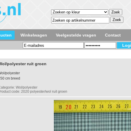
ducten
Winkelwagen
Veelgestelde vragen
Contact
Wol/polyester ruit groen
ol/polyester
150 cm breed
ategorie: Wol/polyester
roduct code: 2020 polyester/wol ruit groen