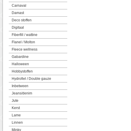
Carnaval
Damast
Deco stoffen
Digitaal
Fiberfill / wattine
Flanel / Molton
Fleece wellness
Gabardine
Halloween
Hobbystoffen
Hydrofiel / Double gauze
Inbetween
Jeans/denim
Jute
Kerst
Lame
Linnen
Minky