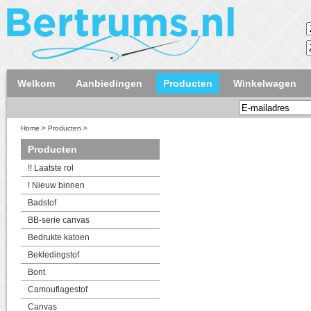
Welkom
Aanbiedingen
Producten
Winkelwagen
Home
>
Producten
>
Producten
!! Laatste rol
! Nieuw binnen
Badstof
BB-serie canvas
Bedrukte katoen
Bekledingstof
Bont
Camouflagestof
Canvas