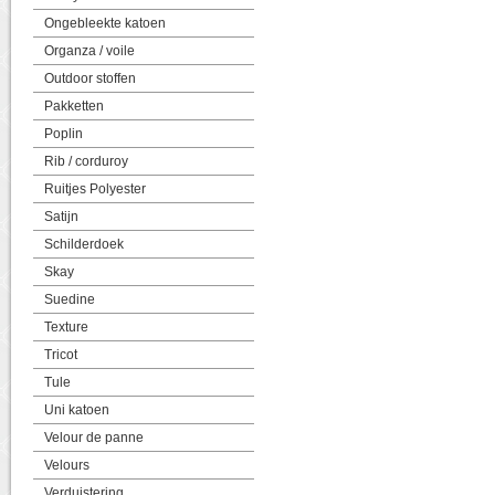
Ongebleekte katoen
Organza / voile
Outdoor stoffen
Pakketten
Poplin
Rib / corduroy
Ruitjes Polyester
Satijn
Schilderdoek
Skay
Suedine
Texture
Tricot
Tule
Uni katoen
Velour de panne
Velours
Verduistering