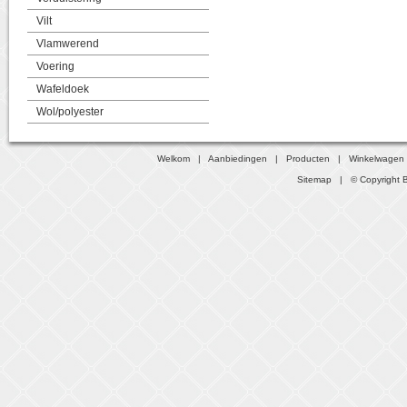
Vilt
Vlamwerend
Voering
Wafeldoek
Wol/polyester
Welkom
|
Aanbiedingen
|
Producten
|
Winkelwagen
Sitemap
| © Copyright B