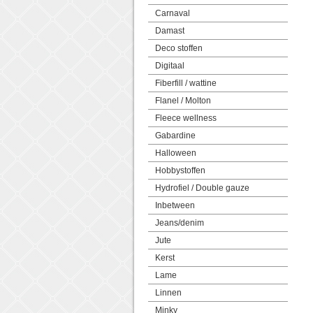
Carnaval
Damast
Deco stoffen
Digitaal
Fiberfill / wattine
Flanel / Molton
Fleece wellness
Gabardine
Halloween
Hobbystoffen
Hydrofiel / Double gauze
Inbetween
Jeans/denim
Jute
Kerst
Lame
Linnen
Minky