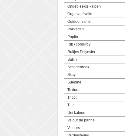
Ongebleekte katoen
Organza / voile
Outdoor stoffen
Pakketten
Poplin
Rib / corduroy
Ruitjes Polyester
Satijn
Schilderdoek
Skay
Suedine
Texture
Tricot
Tule
Uni katoen
Velour de panne
Velours
Verduistering