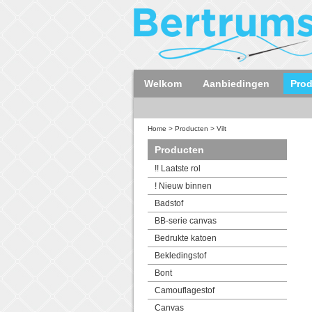
Welkom
Aanbiedingen
Pro
Home
>
Producten
>
Vilt
Producten
!! Laatste rol
! Nieuw binnen
Badstof
BB-serie canvas
Bedrukte katoen
Bekledingstof
Bont
Camouflagestof
Canvas