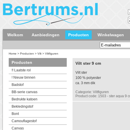
Welkom
Aanbiedingen
Producten
Winkelwagen
Home
>
Producten
>
Vilt
>
Viltfiguren
Producten
Vilt ster 9 cm
!! Laatste rol
Vilt ster
! Nieuw binnen
100 % polyester
ca. 3 mm dik
Badstof
BB-serie canvas
Categorie: Viltfiguren
Product code: 1503 - ster aqua 9 
Bedrukte katoen
Bekledingstof
Bont
Camouflagestof
Canvas