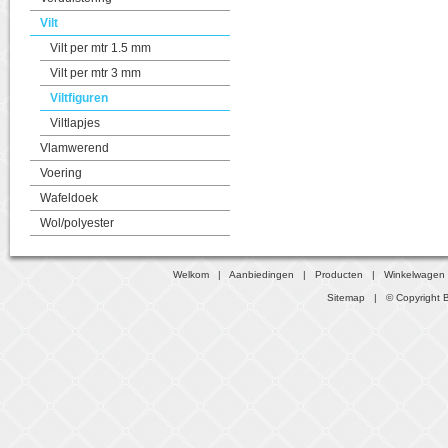
Vilt
Vilt per mtr 1.5 mm
Vilt per mtr 3 mm
Viltfiguren
Viltlapjes
Vlamwerend
Voering
Wafeldoek
Wol/polyester
Welkom
|
Aanbiedingen
|
Producten
|
Winkelwagen
Sitemap
| © Copyright B