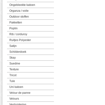
Ongebleekte katoen
Organza / voile
Outdoor stoffen
Pakketten
Poplin
Rib / corduroy
Ruitjes Polyester
Satijn
Schilderdoek
Skay
Suedine
Texture
Tricot
Tule
Uni katoen
Velour de panne
Velours
Verduistering