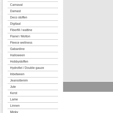
Carnaval
Damast
Deco stoffen
Digitaal
Fiberfill / wattine
Flanel / Molton
Fleece wellness
Gabardine
Halloween
Hobbystoffen
Hydrofiel / Double gauze
Inbetween
Jeans/denim
Jute
Kerst
Lame
Linnen
Minky