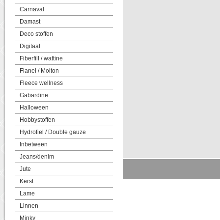
Carnaval
Damast
Deco stoffen
Digitaal
Fiberfill / wattine
Flanel / Molton
Fleece wellness
Gabardine
Halloween
Hobbystoffen
Hydrofiel / Double gauze
Inbetween
Jeans/denim
Jute
Kerst
Lame
Linnen
Minky