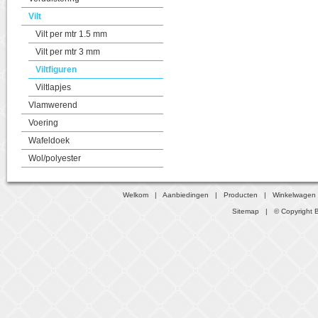
Vilt
Vilt per mtr 1.5 mm
Vilt per mtr 3 mm
Viltfiguren
Viltlapjes
Vlamwerend
Voering
Wafeldoek
Wol/polyester
Welkom
|
Aanbiedingen
|
Producten
|
Winkelwagen
Sitemap
| © Copyright B