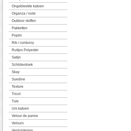
Ongebleekte katoen
Organza / voile
Outdoor stoffen
Pakketten
Poplin
Rib / corduroy
Ruitjes Polyester
Satijn
Schilderdoek
Skay
Suedine
Texture
Tricot
Tule
Uni katoen
Velour de panne
Velours
Verduistering