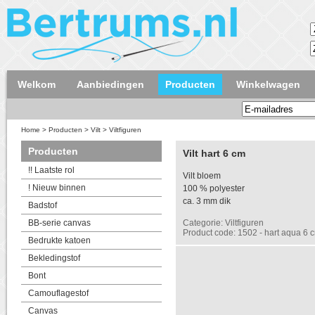
Welkom
Aanbiedingen
Producten
Winkelwagen
Home
>
Producten
>
Vilt
>
Viltfiguren
Producten
Vilt hart 6 cm
!! Laatste rol
Vilt bloem
! Nieuw binnen
100 % polyester
ca. 3 mm dik
Badstof
BB-serie canvas
Categorie: Viltfiguren
Product code: 1502 - hart aqua 6 
Bedrukte katoen
Bekledingstof
Bont
Camouflagestof
Canvas