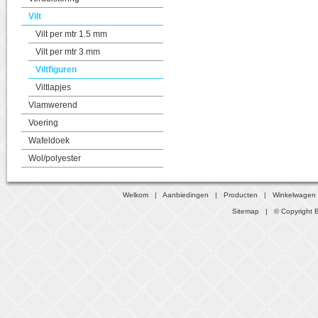
Vilt
Vilt per mtr 1.5 mm
Vilt per mtr 3 mm
Viltfiguren
Viltlapjes
Vlamwerend
Voering
Wafeldoek
Wol/polyester
Welkom
|
Aanbiedingen
|
Producten
|
Winkelwagen
Sitemap
| © Copyright B