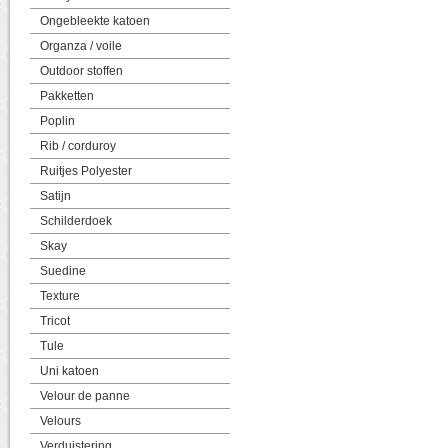
Ongebleekte katoen
Organza / voile
Outdoor stoffen
Pakketten
Poplin
Rib / corduroy
Ruitjes Polyester
Satijn
Schilderdoek
Skay
Suedine
Texture
Tricot
Tule
Uni katoen
Velour de panne
Velours
Verduistering