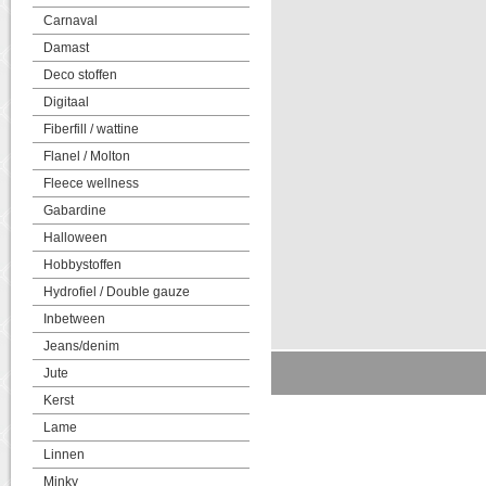
Carnaval
Damast
Deco stoffen
Digitaal
Fiberfill / wattine
Flanel / Molton
Fleece wellness
Gabardine
Halloween
Hobbystoffen
Hydrofiel / Double gauze
Inbetween
Jeans/denim
Jute
Kerst
Lame
Linnen
Minky