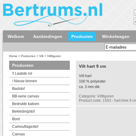
Welkom
Aanbiedingen
Producten
Winkelwagen
Home
>
Producten
>
Vilt
>
Viltfiguren
Producten
Vilt hart 9 cm
!! Laatste rol
Vilt hart
! Nieuw binnen
100 % polyester
ca. 3 mm dik
Badstof
BB-serie canvas
Categorie: Viltfiguren
Product code: 1503 - hart lime 9 c
Bedrukte katoen
Bekledingstof
Bont
Camouflagestof
Canvas